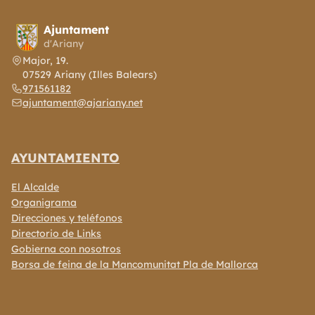
Ajuntament
d'Ariany
Major, 19.
07529 Ariany (Illes Balears)
971561182
ajuntament@ajariany.net
AYUNTAMIENTO
El Alcalde
Organigrama
Direcciones y teléfonos
Directorio de Links
Gobierna con nosotros
Borsa de feina de la Mancomunitat Pla de Mallorca