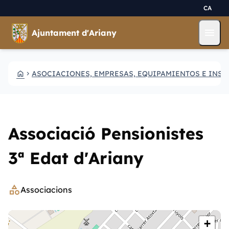
Pasar al contenido principal
Saltar al contingut
CA
menu
Ajuntament d'Ariany
HOME
ASOCIACIONES, EMPRESAS, EQUIPAMIENTOS E INS
CHEVRON_RIGHT
Associació Pensionistes
3ª Edat d'Ariany
category
Associacions
+