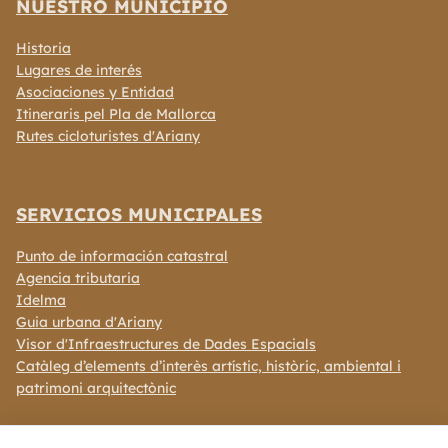
NUESTRO MUNICIPIO
Historia
Lugares de interés
Asociaciones y Entidad
Itineraris pel Pla de Mallorca
Rutes cicloturistes d'Ariany
SERVICIOS MUNICIPALES
Punto de información catastral
Agencia tributaria
Idelma
Guia urbana d'Ariany
Visor d'Infraestructures de Dades Espacials
Catàleg d’elements d’interès artístic, històric, ambiental i
patrimoni arquitectònic