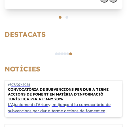
DESTACATS
Certificat de viatge
NOTÍCIES
07/07/2026
calendar_today
CONVOCATÒRIA DE SUBVENCIONS PER DUR A TERME
ACCIONS DE FOMENT EN MATÈRIA D'INFORMACIÓ
TURÍSTICA PER A L'ANY 2026
L'Ajuntament d'Ariany, mitjançant la convocatòria de
subvencions per dur a terme accions de foment en
matèria d'informació turística per a l'any 2026, ha duit a
terme el següent projecte: