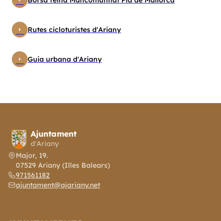
arrow_right
arrow_right
Rutes cicloturistes d'Ariany
arrow_right
Guia urbana d'Ariany
Ajuntament
d'Ariany
Major, 19.
07529 Ariany (Illes Balears)
971561182
ajuntament@ajariany.net