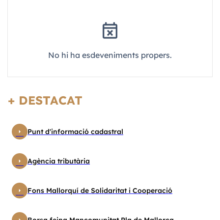
event_busy
No hi ha esdeveniments propers.
+ DESTACAT
arrow_right
Punt d'informació cadastral
arrow_right
Agència tributària
arrow_right
Fons Mallorquí de Solidaritat i Cooperació
Borsa feina Mancomunitat Pla de Mallorca