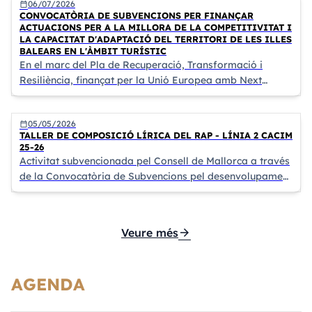
06/07/2026
calendar_today
CONVOCATÒRIA DE SUBVENCIONS PER FINANÇAR
ACTUACIONS PER A LA MILLORA DE LA COMPETITIVITAT I
LA CAPACITAT D'ADAPTACIÓ DEL TERRITORI DE LES ILLES
BALEARS EN L'ÀMBIT TURÍSTIC
En el marc del Pla de Recuperació, Transformació i
Resiliència, finançat per la Unió Europea amb Next
Generation EU
05/05/2026
calendar_today
TALLER DE COMPOSICIÓ LÍRICA DEL RAP - LÍNIA 2 CACIM
25-26
Activitat subvencionada pel Consell de Mallorca a través
de la Convocatòria de Subvencions pel desenvolupament
d’activitats del Catàleg d’Activitats Culturals del Consell
de Mallorca (CACIM) 2025- 2026.
arrow_forward
Veure més
AGENDA