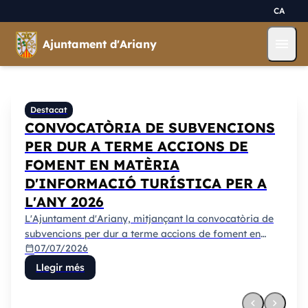
Pasar al contenido principal
Saltar al contingut
CA
menu
Ajuntament d'Ariany
Ajuntament d'Ariany
Destacat
CONVOCATÒRIA DE SUBVENCIONS
PER DUR A TERME ACCIONS DE
FOMENT EN MATÈRIA
D'INFORMACIÓ TURÍSTICA PER A
L'ANY 2026
L'Ajuntament d'Ariany, mitjançant la convocatòria de
subvencions per dur a terme accions de foment en
07/07/2026
matèria d'informació turística per a l'any 2026, ha duit
calendar_today
a terme el següent projecte:
Llegir més
chevron_left
chevron_right