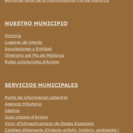
Borsa de feina de la Mancomunitat Pla de Mallorca
NUESTRO MUNICIPIO
Historia
Lugares de interés
Asociaciones y Entidad
Itineraris pel Pla de Mallorca
Rutes cicloturistes d'Ariany
SERVICIOS MUNICIPALES
Punto de información catastral
Agencia tributaria
Idelma
Guia urbana d'Ariany
Visor d'Infraestructures de Dades Espacials
Catàleg d’elements d’interès artístic, històric, ambiental i