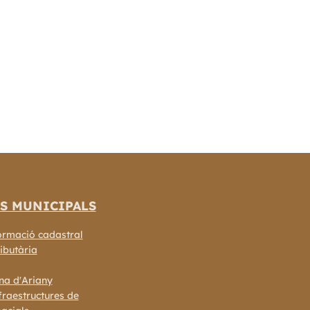
S MUNICIPALS
ormació cadastral
ibutària
na d'Ariany
fraestructures de