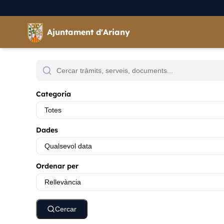
Vés al contingut
Saltar al contingut
Ajuntament d'Ariany
Resultats de la cerca
Categoria
Dades
Ordenar per
Cercar