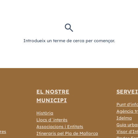
search
Introdueix un terme de cerca per començar.
EL NOSTRE
SERVEI
MUNICIPI
Punt d'inf
Agència tr
Història
Idelma
Llocs d´interès
Guia urba
Associacions i Entitats
res
Visor d'In
Itineraris pel Pla de Mallorca