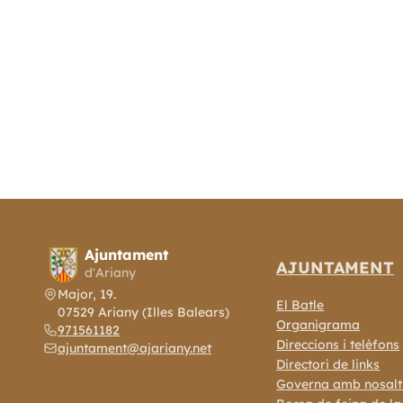
Ajuntament
AJUNTAMENT
d'Ariany
Major, 19.
El Batle
07529 Ariany (Illes Balears)
Organigrama
971561182
Direccions i telèfons
ajuntament@ajariany.net
Directori de links
Governa amb nosalt