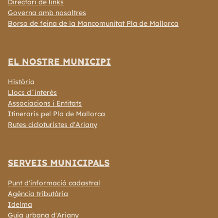
Directori de links
Governa amb nosaltres
Borsa de feina de la Mancomunitat Pla de Mallorca
EL NOSTRE MUNICIPI
Història
Llocs d´interès
Associacions i Entitats
Itineraris pel Pla de Mallorca
Rutes cicloturistes d'Ariany
SERVEIS MUNICIPALS
Punt d'informació cadastral
Agència tributària
Idelma
Guia urbana d'Ariany