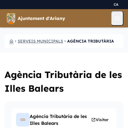
Vés al contingut
Saltar al contingut
CA
menu
Ajuntament d'Ariany
HOME
SERVEIS MUNICIPALS
AGÈNCIA TRIBUTÀRIA
CHEVRON_RIGHT
CHEVRON_RIGHT
Agència Tributària de les
Illes Balears
Agència Tributària de les
link
open_in_new
Visitar
Illes Balears