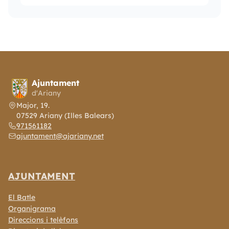
Ajuntament
d'Ariany
Major, 19.
07529 Ariany (Illes Balears)
971561182
ajuntament@ajariany.net
AJUNTAMENT
El Batle
Organigrama
Direccions i telèfons