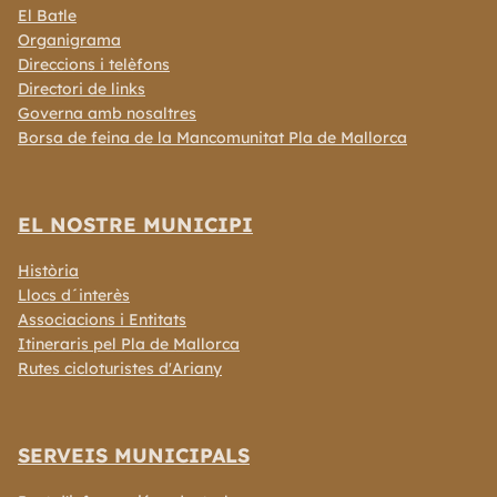
El Batle
Organigrama
Direccions i telèfons
Directori de links
Governa amb nosaltres
Borsa de feina de la Mancomunitat Pla de Mallorca
EL NOSTRE MUNICIPI
Història
Llocs d´interès
Associacions i Entitats
Itineraris pel Pla de Mallorca
Rutes cicloturistes d'Ariany
SERVEIS MUNICIPALS