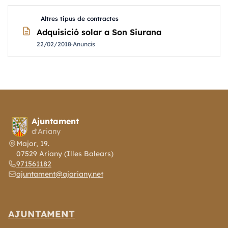
Altres tipus de contractes
description
Adquisició solar a Son Siurana
22/02/2018
·
Anuncis
Ajuntament
d'Ariany
Major, 19.
07529 Ariany (Illes Balears)
971561182
ajuntament@ajariany.net
AJUNTAMENT