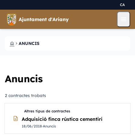
Vés al contingut
Saltar al contingut
CA
menu
Ajuntament d'Ariany
HOME
ANUNCIS
CHEVRON_RIGHT
Anuncis
2 contractes trobats
Altres tipus de contractes
description
Adquisició finca rústica cementiri
18/06/2018
·
Anuncis