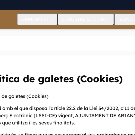
AJUNTAMENT
expand_more
EL NOSTRE MUNICIPI
expand_more
SERVEI
ítica de galetes (Cookies)
a de galetes (Cookies)
 amb el que disposa l'article 22.2 de la Llei 34/2002, d'11 de
erç Electrònic (LSSI-CE) vigent, AJUNTAMENT DE ARIANY h
que utilitza i les seves finalitats.
kie és un fitxer que es descarrega al seu ordinador en a