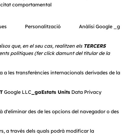
icitat comportamental
ques Personalització Anàlisi Google _g
tal
ïsos que, en el seu cas, realitzen els
TERCERS
ts polítiques (fer click damunt del titular de la
a les transferències internacionals derivades de la
T
Google LLC
_ga
Estats Units
Data Privacy
rà d'eliminar des de les opcions del navegador o des
s, a través dels quals podrà modificar la