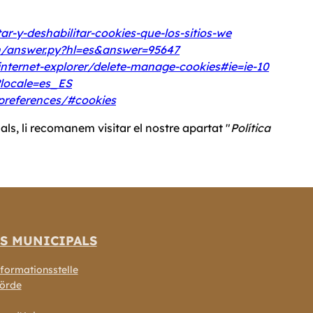
ar-y-deshabilitar-cookies-que-los-sitios-we
n/answer.py?hl=es&answer=95647
nternet-explorer/delete-manage-cookies#ie=ie-10
?locale=es_ES
preferences/#cookies
s, li recomanem visitar el nostre apartat "
Política
S MUNICIPALS
formationsstelle
örde