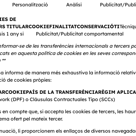
o Personalització Anàlisi Publicitat/Publ
IES DE
RS
TITULAR
COOKIE
FINALITAT
CONSERVACIÓ
TI
Tècni
lisis 1 any si Publicitat/Publicitat comportamen
informar-se de les transferències internacionals a tercers pa
icats en aquesta política de cookies en les seves corresponen
 **
 informa de manera més exhaustiva la informació relativa 
ació de cookies pròpies:
AR
COOKIE
PAÍS DE LA TRANSFERÈNCIA
RÈGIM APLICA
ork (DPF) o Cláusulas Contractuales Tipo (SCCs)
 en compte que, si accepta les cookies de tercers, les hau
tema ofert pel mateix tercer.
nuació, li proporcionem els enllaços de diversos navegador