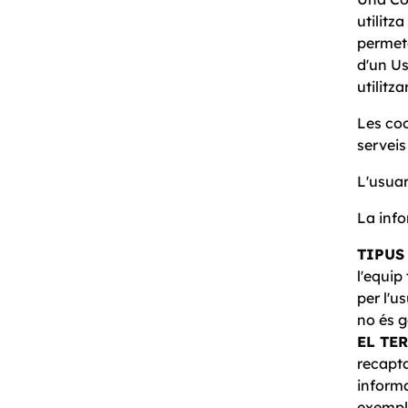
utilitz
permet
d'un Us
utilitz
Les coo
serveis
L'usuar
La info
TIPUS
l'equip
per l'u
no és g
EL TE
recapt
informa
exempl