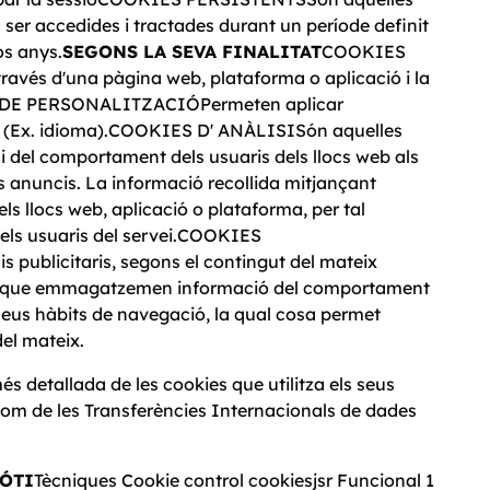
er accedides i tractades durant un període definit
os anys.
SEGONS LA SEVA FINALITAT
COOKIES
avés d'una pàgina web, plataforma o aplicació i la
KIES DE PERSONALITZACIÓPermeten aplicar
ite (Ex. idioma).COOKIES D' ANÀLISISón aquelles
i del comportament dels usuaris dels llocs web als
ls anuncis. La informació recollida mitjançant
els llocs web, aplicació o plataforma, per tal
an els usuaris del servei.COOKIES
 publicitaris, segons el contingut del mateix
ue emmagatzemen informació del comportament
seus hàbits de navegació, la qual cosa permet
del mateix.
tallada de les cookies que utilitza els seus
xí com de les Transferències Internacionals de dades
IÓ
TI
Tècniques Cookie control cookiesjsr Funcional 1