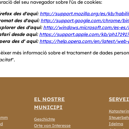
ració del seu navegador sobre l'ús de cookies:
irefox des d'aquí:
http://support.mozilla.org/es/kb/habilit
romat des d'aquí:
http://support.google.com/chrome/bi
xplorer des d'aquí:
http://windows.microsoft.com/es-es/i
afari desde aquí:
https://support.apple.com/kb/ph17191
pera des d' aquí:
https://help.opera.com/en/latest/web-
èixer més informació sobre el tractament de dades personal
acitat
".
EL NOSTRE
SERVEI
MUNICIPI
Katasterin
ramm
Steuerbeh
Geschichte
nd
Idelma
Orte von Interesse