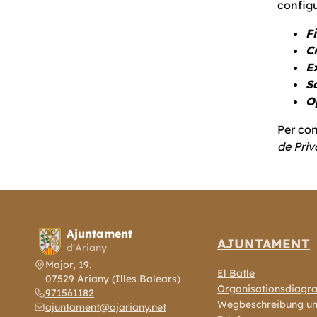
configu
F
C
E
S
O
Per con
de Priv
Ajuntament
AJUNTAMENT
d'Ariany
Major, 19.
El Batle
07529 Ariany (Illes Balears)
Organisationsdiag
971561182
Wegbeschreibung u
ajuntament@ajariany.net