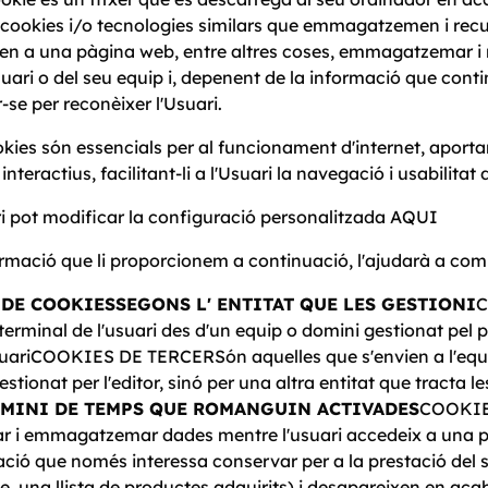
a cookies i/o tecnologies similars que emmagatzemen i re
en a una pàgina web, entre altres coses, emmagatzemar i 
uari o del seu equip i, depenent de la informació que contin
ar-se per reconèixer l'Usuari.
kies són essencials per al funcionament d'internet, aport
 interactius, facilitant-li a l'Usuari la navegació i usabilitat
i pot modificar la configuració personalitzada AQUI
rmació que li proporcionem a continuació, l'ajudarà a comp
 DE COOKIES
SEGONS L' ENTITAT QUE LES GESTIONI
C
 terminal de l'usuari des d'un equip o domini gestionat pel pro
suariCOOKIES DE TERCERSón aquelles que s'envien a l'equip
estionat per l'editor, sinó per una altra entitat que tracta 
RMINI DE TEMPS QUE ROMANGUIN ACTIVADES
COOKIES
ar i emmagatzemar dades mentre l'usuari accedeix a una
ció que només interessa conservar per a la prestació del ser
e, una llista de productes adquirits) i desapareixen en 