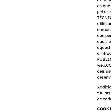
en què 
pel res
TÈCNIQU
utilit
caracte
que per
quals e
aquest 
d'intro
PUBLICI
web.CO
dels us
desenvo
Addici
titular
de cada
COOKI