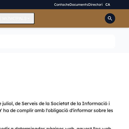
Contacte
Documents
Directori
CA
search
S MUNICIPALS
expand_more
 juliol, de Serveis de la Societat de la Informació i
a de complir amb l'obligació d'informar sobre les
ccedir a determinades pàgines web, aquest lloc web