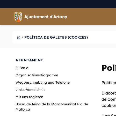
Direkt zum Inhalt
Saltar al contingut
Ajuntament d'Ariany
HOME
POLÍTICA DE GALETES (COOKIES)
CHEVRON_RIGHT
AJUNTAMENT
Pol
El Batle
Organisationsdiagramm
Polític
Wegbeschreibung und Telefone
Links-Verzeichnis
D'acord
Mit uns regieren
de Com
Borsa de feina de la Mancomunitat Pla de
cookies 
Mallorca
Una Coo