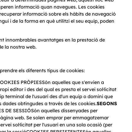
cuperen informació quan navegues. Les cookies
recuperar informació sobre els hàbits de navegació
gui i de la forma en què utilitzi el seu equip, poden
ant innombrables avantatges en la prestació de
 de la nostra web.
rendre els diferents tipus de cookies:
OOKIES PRÒPIESSón aquelles que s'envien a
pi editor i des del qual es presta el servei sol·licitat
 terminal de l'usuari des d'un equip o domini que
les dades obtingudes a través de les cookies.
SEGONS
 DE SESSIÓSón aquelles dissenyades per
 pàgina web. Se solen emprar per emmagatzemar
vei sol·licitat per l'usuari en una sola ocasió (per
acabar la sessióCOOKIES PERSISTENTSSón aquelles