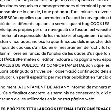
les dades segueixen emmagatzemades al terminal i poden s
ponsable de la cookie, i que pot anar d'uns minuts a divers
ESSón aquelles que permeten a l'usuari la navegació a tr
zació de les diferents opcions o serveis que hi hagiCOO
rístiques pròpies per a la navegació de l'usuari pel webs
meten al responsable de les mateixes el seguiment i anàlis
stan vinculades, inclosa la quantificació dels impactes de
tipus de cookies s'utilitza en el mesurament de l'activitat d
duir millores en funció de l'anàlisi de les dades d'ús que f
TÀRIESPermeten a l'editor incloure a la pàgina web espais
OKIES DE PUBLICITAT COMPORTAMENTALSón aquelles q
uaris obtinguda a través de l' observació continuada dels 
lupar un perfil específic per mostrar publicitat en funció 
onalment, AJUNTAMENT DE ARIANY informa de manera més de
s, l'ús o finalitat concreta, els terminis de conservació, ai
scuna d'elles utilitzades en la nostra pàgina web:
ES PRÒPIES
TITULAR
COOKIE
FINALITAT
CONSERVAC