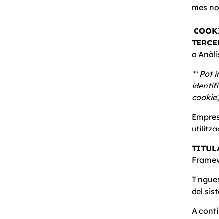
mes n
COOK
TERCE
a Anà
** Pot 
identif
cookie)
Empresa
utilitz
TITUL
Framew
Tingues
del sis
A conti