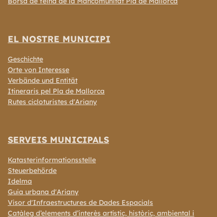
Borsa de feina de la Mancomunitat Pla de Mallorca
EL NOSTRE MUNICIPI
Geschichte
Orte von Interesse
Verbände und Entität
Itineraris pel Pla de Mallorca
Rutes cicloturistes d'Ariany
SERVEIS MUNICIPALS
Katasterinformationsstelle
Steuerbehörde
Idelma
Guia urbana d'Ariany
Visor d'Infraestructures de Dades Espacials
Catàleg d’elements d’interès artístic, històric, ambiental i