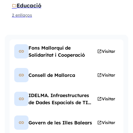
Educació
folder
2 enllaços
Fons Mallorquí de
link
open_in_new
Visitar
Solidaritat i Cooperació
link
Consell de Mallorca
open_in_new
Visitar
IDELMA. Infraestructures
link
open_in_new
Visitar
de Dades Espacials de TIC
Mallorca
link
Govern de les Illes Balears
open_in_new
Visitar